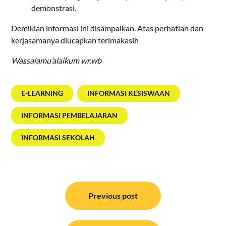
demonstrasi.
Demikian informasi ini disampaikan. Atas perhatian dan
kerjasamanya diucapkan terimakasih
Wassalamu’alaikum wr.wb
E-LEARNING
INFORMASI KESISWAAN
INFORMASI PEMBELAJARAN
INFORMASI SEKOLAH
Post
navigation
Previous post