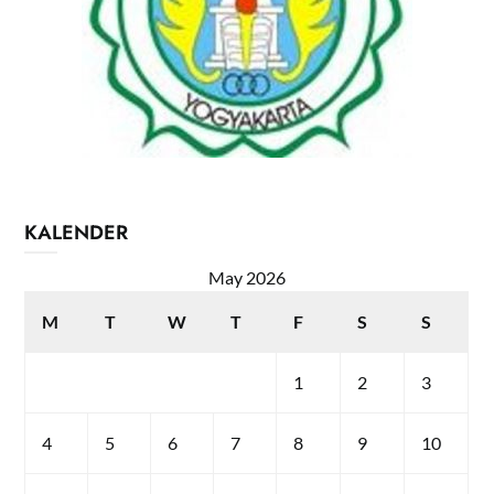
KALENDER
May 2026
M
T
W
T
F
S
S
1
2
3
4
5
6
7
8
9
10