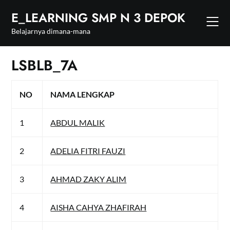
Skip
E_LEARNING SMP N 3 DEPOK
to
content
Belajarnya dimana-mana
LSBLB_7A
NO
NAMA LENGKAP
1
ABDUL MALIK
2
ADELIA FITRI FAUZI
3
AHMAD ZAKY ALIM
4
AISHA CAHYA ZHAFIRAH