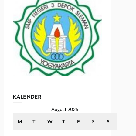
KALENDER
August 2026
M
T
W
T
F
S
S