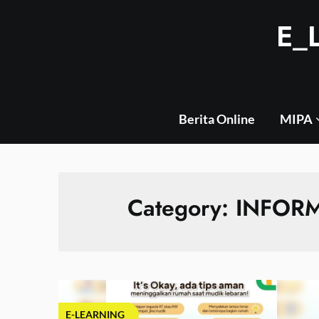
Skip
E_
to
content
Berita Online
MIPA
Category: INFO
E-LEARNING