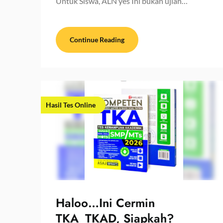
Untuk Siswa, ALN yes Ini bukan ujian…
Continue Reading
Hasil Tes Online
Haloo…Ini Cermin
TKA_TKAD, Siapkah?