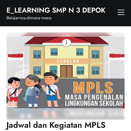
Skip
E_LEARNING SMP N 3 DEPOK
to
content
Belajarnya dimana-mana
Jadwal dan Kegiatan MPLS