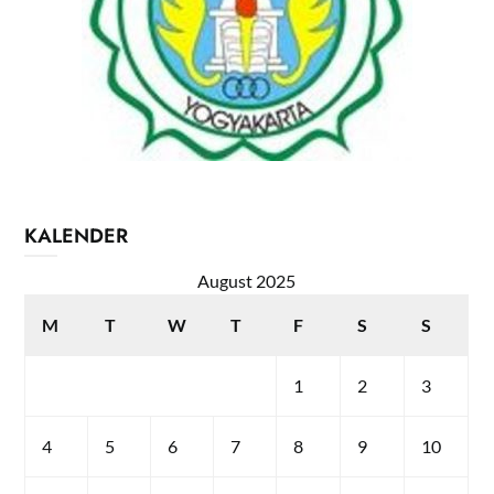
KALENDER
August 2025
M
T
W
T
F
S
S
1
2
3
4
5
6
7
8
9
10